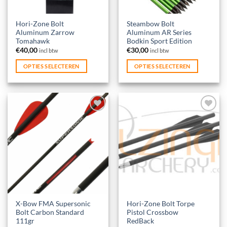
Dit
Dit
Hori-Zone Bolt
Steambow Bolt
Aluminum Zarrow
Aluminum AR Series
product
product
Tomahawk
Bodkin Sport Edition
heeft
heeft
€
40,00
€
30,00
incl btw
incl btw
meerdere
meerdere
variaties.
variaties.
OPTIES SELECTEREN
OPTIES SELECTEREN
Deze
Deze
optie
optie
kan
kan
gekozen
gekozen
worden
worden
Toevoegen
Toevoegen
aan
aan
op
op
verlanglijst
verlanglijst
de
de
productpagina
productpagina
X-Bow FMA Supersonic
Hori-Zone Bolt Torpe
Bolt Carbon Standard
Pistol Crossbow
111gr
RedBack