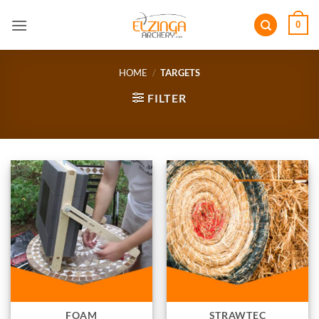
Ga
0
naar
inhoud
HOME
/
TARGETS
FILTER
FOAM
STRAWTEC