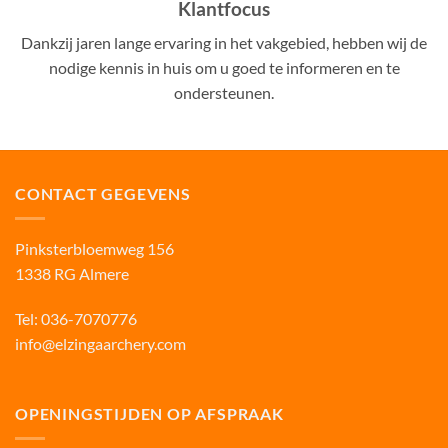
Klantfocus
Dankzij jaren lange ervaring in het vakgebied, hebben wij de
nodige kennis in huis om u goed te informeren en te
ondersteunen.
CONTACT GEGEVENS
Pinksterbloemweg 156
1338 RG Almere
Tel:
036-7070776
info@elzingaarchery.com
OPENINGSTIJDEN OP AFSPRAAK