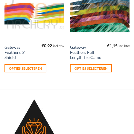
aan
aan
verlanglijst
verlanglijst
€
0,92
€
1,15
incl btw
incl btw
Dit
Dit
Gateway
Gateway
Feathers 5″
Feathers Full
product
product
Shield
Length Tre Camo
heeft
heeft
meerdere
meerdere
OPTIES SELECTEREN
OPTIES SELECTEREN
variaties.
variaties.
Deze
Deze
optie
optie
kan
kan
gekozen
gekozen
worden
worden
op
op
de
de
productpagina
productpagina